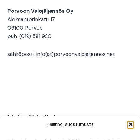
Porvoon Valojäljennös Oy
Aleksanterinkatu 17
06100 Porvoo
puh: (019) 581 920
sähköposti: info(at)porvoonvalojaljennos.net
Linkkejä ja tietoa
Hallinnoi suostumusta
Aineiston jättö