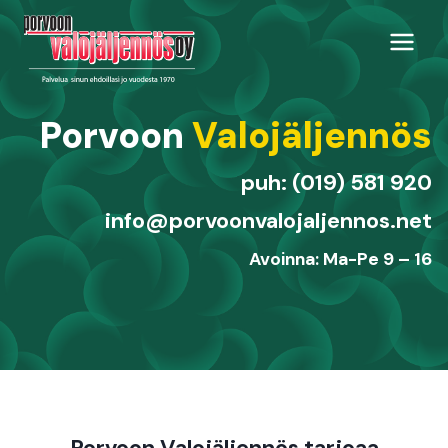
Siirry
sisältöön
Porvoon
Valojäljennös
puh: (019) 581 920
info@porvoonvalojaljennos.net
Avoinna: Ma-Pe 9 – 16
Porvoon Valojäljennös tarjoaa