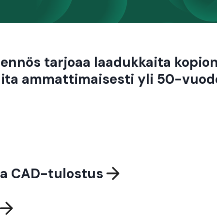
jennös tarjoaa laadukkaita kopiont
ita ammattimaisesti yli 50-vuod
ja CAD-tulostus