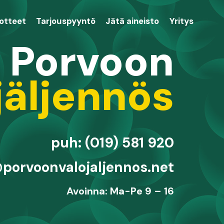
uotteet
Tarjouspyyntö
Jätä aineisto
Yritys
Porvoon
jäljennös
puh: (019) 581 920
porvoonvalojaljennos.net
Avoinna: Ma-Pe 9 – 16