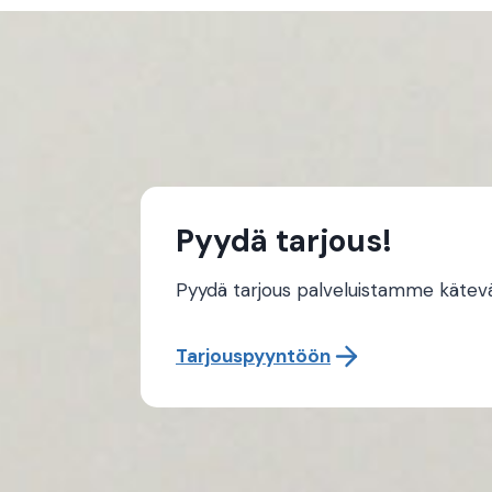
Pyydä tarjous!
Pyydä tarjous palveluistamme käteväst
Tarjouspyyntöön