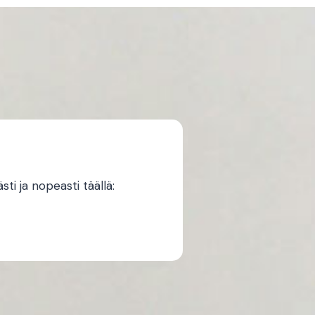
i ja nopeasti täällä: