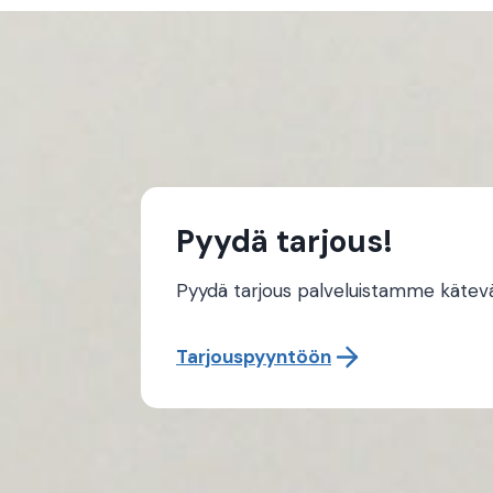
Pyydä tarjous!
Pyydä tarjous palveluistamme käteväst
Tarjouspyyntöön