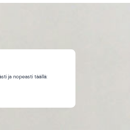
i ja nopeasti täällä: