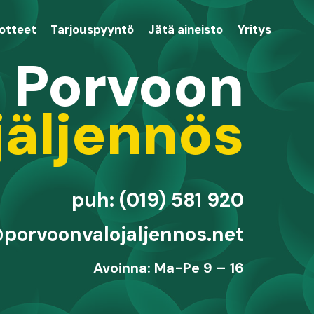
uotteet
Tarjouspyyntö
Jätä aineisto
Yritys
Porvoon
jäljennös
puh: (019) 581 920
porvoonvalojaljennos.net
Avoinna: Ma-Pe 9 – 16