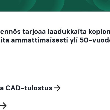
jennös tarjoaa laadukkaita kopiont
ita ammattimaisesti yli 50-vuod
ja CAD-tulostus