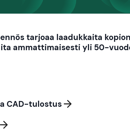
jennös tarjoaa laadukkaita kopiont
ita ammattimaisesti yli 50-vuod
ja CAD-tulostus