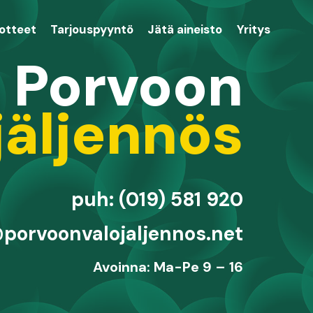
uotteet
Tarjouspyyntö
Jätä aineisto
Yritys
Porvoon
jäljennös
puh: (019) 581 920
porvoonvalojaljennos.net
Avoinna: Ma-Pe 9 – 16