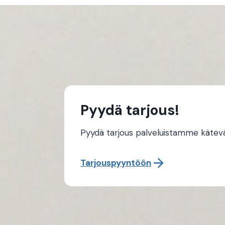
Pyydä tarjous!
Pyydä tarjous palveluistamme käteväst
Tarjouspyyntöön