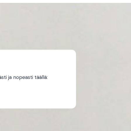
i ja nopeasti täällä: