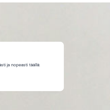
i ja nopeasti täällä: