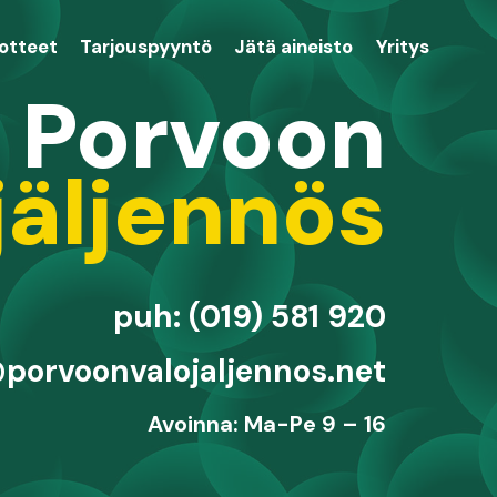
uotteet
Tarjouspyyntö
Jätä aineisto
Yritys
Porvoon
jäljennös
puh: (019) 581 920
porvoonvalojaljennos.net
Avoinna: Ma-Pe 9 – 16