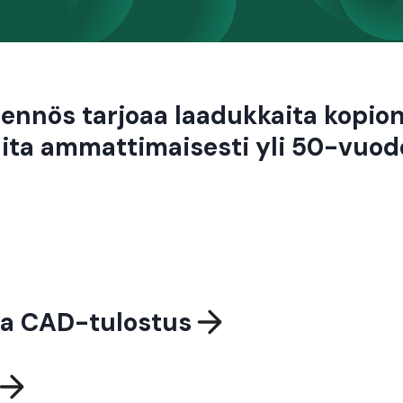
jennös tarjoaa laadukkaita kopiont
ita ammattimaisesti yli 50-vuod
ja CAD-tulostus