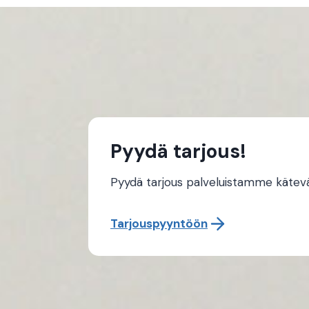
Pyydä tarjous!
Pyydä tarjous palveluistamme käteväst
Tarjouspyyntöön