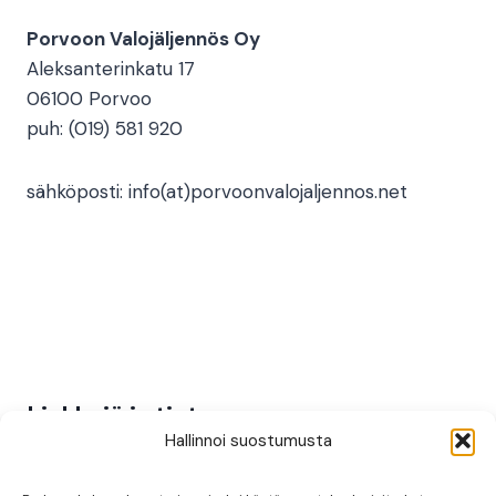
Porvoon Valojäljennös Oy
Aleksanterinkatu 17
06100 Porvoo
puh: (019) 581 920
sähköposti: info(at)porvoonvalojaljennos.net
Linkkejä ja tietoa
Hallinnoi suostumusta
Aineiston jättö