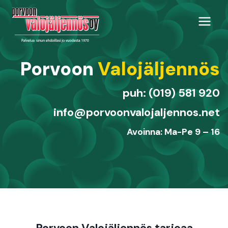
Siirry
sisältöön
Porvoon
Valojäljennös
puh: (019) 581 920
info@porvoonvalojaljennos.net
Avoinna: Ma-Pe 9 – 16
Porvoon Valojäljennös tarjoaa